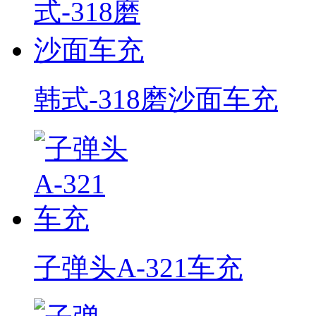
韩式-318磨沙面车充
子弹头A-321车充