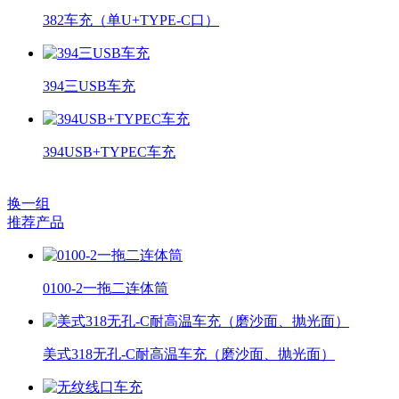
382车充（单U+TYPE-C口）
394三USB车充
394USB+TYPEC车充
换一组
推荐产品
0100-2一拖二连体筒
美式318无孔-C耐高温车充（磨沙面、抛光面）